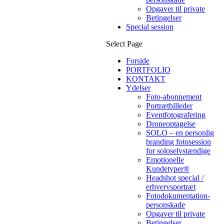
Opgaver til private
Betingelser
Special session
Select Page
Forside
PORTFOLIO
KONTAKT
Ydelser
Foto-abonnement
Portrætbilleder
Eventfotografering
Droneoptagelse
SOLO – en personlig
branding fotosession
for soloselvstændige
Emotionelle
Kundetyper®
Headshot special /
erhvervsportræt
Fotodokumentation-
personskade
Opgaver til private
Betingelser