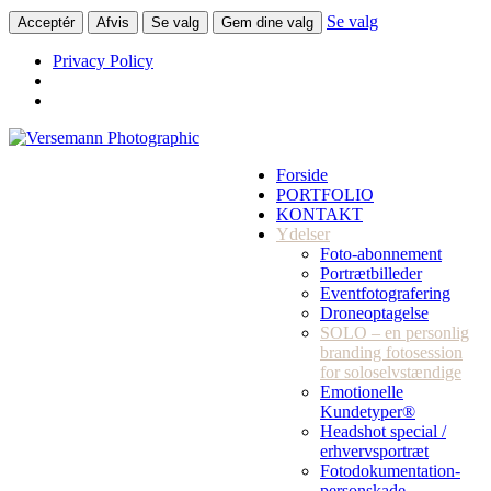
Se valg
Acceptér
Afvis
Se valg
Gem dine valg
Privacy Policy
Forside
PORTFOLIO
KONTAKT
Ydelser
Foto-abonnement
Portrætbilleder
Eventfotografering
Droneoptagelse
SOLO – en personlig
branding fotosession
for soloselvstændige
Emotionelle
Kundetyper®
Headshot special /
erhvervsportræt
Fotodokumentation-
personskade