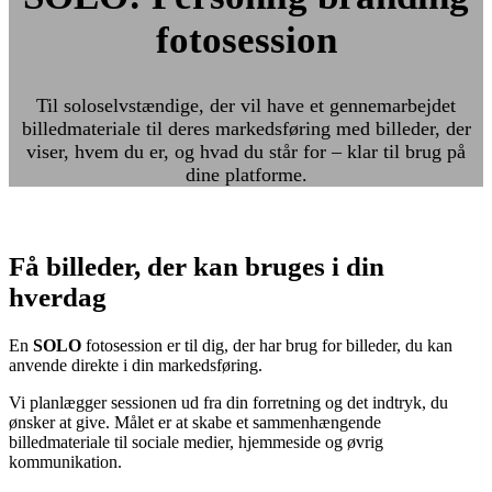
fotosession
Til soloselvstændige, der vil have et gennemarbejdet
billedmateriale til deres markedsføring med billeder, der
viser, hvem du er, og hvad du står for – klar til brug på
dine platforme.
Få billeder, der kan bruges i din
hverdag
En
SOLO
fotosession er til dig, der har brug for billeder, du kan
anvende direkte i din markedsføring.
Vi planlægger sessionen ud fra din forretning og det indtryk, du
ønsker at give. Målet er at skabe et sammenhængende
billedmateriale til sociale medier, hjemmeside og øvrig
kommunikation.