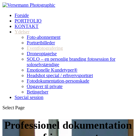
Forside
PORTFOLIO
KONTAKT
Ydelser
Foto-abonnement
Portrætbilleder
Eventfotografering
Droneoptagelse
SOLO – en personlig branding fotosession for
soloselvstændige
Emotionelle Kundetyper®
Headshot special / erhvervsportræt
Fotodokumentation-personskade
Opgaver til private
Betingelser
Special session
Select Page
Professionel dokumentation