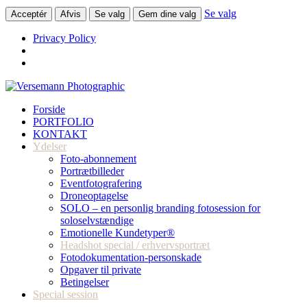
Se valg
Acceptér
Afvis
Se valg
Gem dine valg
Privacy Policy
Forside
PORTFOLIO
KONTAKT
Ydelser
Foto-abonnement
Portrætbilleder
Eventfotografering
Droneoptagelse
SOLO – en personlig branding fotosession for
soloselvstændige
Emotionelle Kundetyper®
Headshot special / erhvervsportræt
Fotodokumentation-personskade
Opgaver til private
Betingelser
Special session