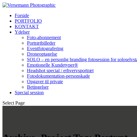
Forside
PORTFOLIO
KONTAKT
Ydelser
Foto-abonnement
Portrætbilleder
Eventfotografering
Droneoptagelse
SOLO – en personlig branding fotosession for soloselvs
Emotionelle Kundetyper®
Headshot special / erhvervsportræt
Fotodokumentation-personskade
Opgaver til private
Betingelser
Special session
Select Page