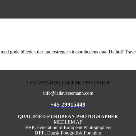
gt med gode billeder, der understreger virksomhedens dna. Dalhoff Travel
LEVERANDØR I STÆRKE BILLEDER
info@lailaversemann.com
+45 29915449
QUALIFIED EUROPEAN PHOTOGRAPHER
MEDLEM AF
FEP
, Federation of European Photographers
DFF
, Dansk Fotografisk Forening