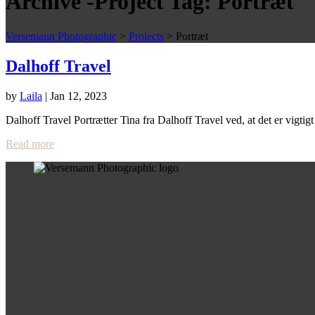
Archive -Project Tag:
Portræt
Versemann Photographic
>
Projects
>
Portræt
Dalhoff Travel
by
Laila
|
Jan 12, 2023
Dalhoff Travel Portrætter Tina fra Dalhoff Travel ved, at det er vigti
Read more