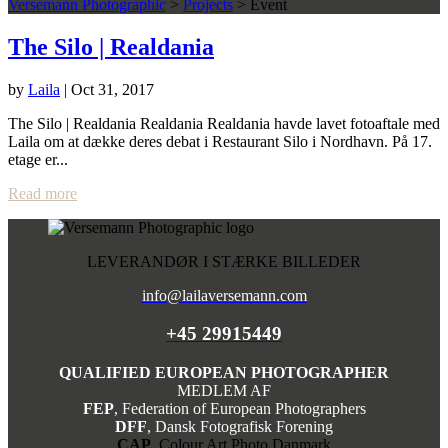
Versemann Photographic
>
Projects
>
Event
The Silo | Realdania
by
Laila
|
Oct 31, 2017
The Silo | Realdania Realdania Realdania havde lavet fotoaftale med
Laila om at dække deres debat i Restaurant Silo i Nordhavn. På 17.
etage er...
Read more
LEVERANDØR I STÆRKE BILLEDER
info@lailaversemann.com
+45 29915449
QUALIFIED EUROPEAN PHOTOGRAPHER
MEDLEM AF
FEP
, Federation of European Photographers
DFF
, Dansk Fotografisk Forening
CAP
, Colour Art Photo Danmark