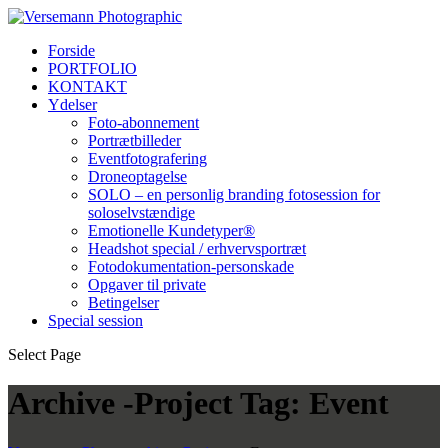
Forside
PORTFOLIO
KONTAKT
Ydelser
Foto-abonnement
Portrætbilleder
Eventfotografering
Droneoptagelse
SOLO – en personlig branding fotosession for
soloselvstændige
Emotionelle Kundetyper®
Headshot special / erhvervsportræt
Fotodokumentation-personskade
Opgaver til private
Betingelser
Special session
Select Page
Archive -Project Tag:
Event