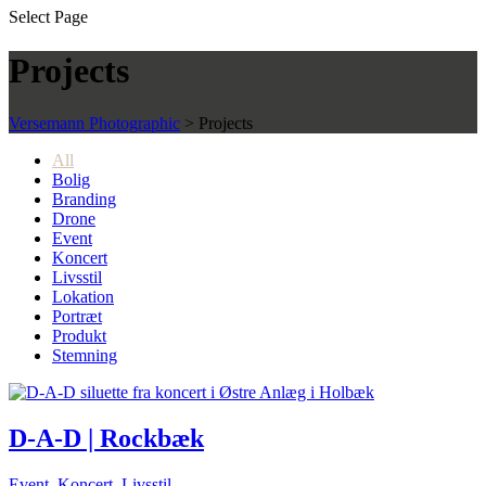
Select Page
Projects
Versemann Photographic
>
Projects
All
Bolig
Branding
Drone
Event
Koncert
Livsstil
Lokation
Portræt
Produkt
Stemning
D-A-D | Rockbæk
Event
,
Koncert
,
Livsstil