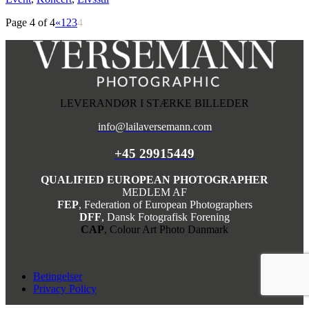
Page 4 of 4
«
1
2
3
4
LEVERANDØR I STÆRKE BILLEDER
info@lailaversemann.com
+45 29915449
QUALIFIED EUROPEAN PHOTOGRAPHER
MEDLEM AF
FEP
, Federation of European Photographers
DFF
, Dansk Fotografisk Forening
CAP
, Colour Art Photo Danmark
Betingelser
Privacy Policy