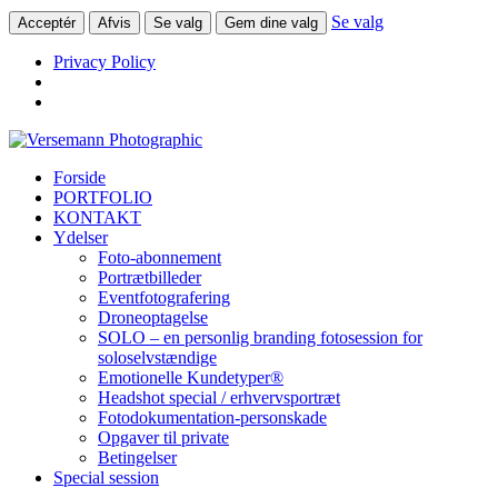
Se valg
Acceptér
Afvis
Se valg
Gem dine valg
Privacy Policy
Forside
PORTFOLIO
KONTAKT
Ydelser
Foto-abonnement
Portrætbilleder
Eventfotografering
Droneoptagelse
SOLO – en personlig branding fotosession for
soloselvstændige
Emotionelle Kundetyper®
Headshot special / erhvervsportræt
Fotodokumentation-personskade
Opgaver til private
Betingelser
Special session